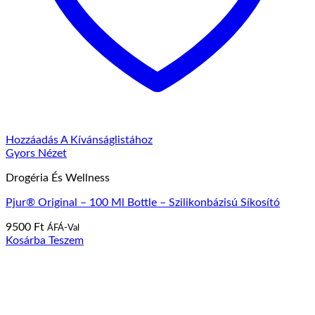
Hozzáadás A Kívánságlistához
Gyors Nézet
Drogéria És Wellness
Pjur® Original – 100 Ml Bottle – Szilikonbázisú Síkosító
9500
Ft
ÁFÁ-Val
Kosárba Teszem