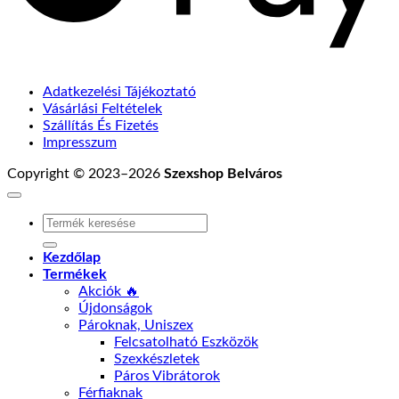
Adatkezelési Tájékoztató
Vásárlási Feltételek
Szállítás És Fizetés
Impresszum
Copyright © 2023–2026
Szexshop Belváros
Keresés
A
Következőre:
Kezdőlap
Termékek
Akciók 🔥
Újdonságok
Pároknak, Uniszex
Felcsatolható Eszközök
Szexkészletek
Páros Vibrátorok
Férfiaknak