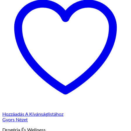
Hozzáadás A Kívánságlistához
Gyors Nézet
Drogéria És Wellness