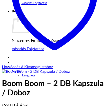
Vásárlás Folytatása
Kosár
Nincsenek Termékek A Kosárban.
Vásárlás Folytatása
Hozzáadás A Kívánságlistához
Nyelv
Language
Boom Boom – 2 DB Kapszula
/ Doboz
6990
Ft
ÁFÁ-Val