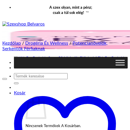
Ugrás
A szex olyan, mint a pénz;
A
TM
csak a túl sok elég!
Tartalomhoz
Kezdőlap
/
Drogéria És Wellness
/
Potencianövelők,
Serkentők Férfiaknak
Keresés
A
Következőre:
Kosár
Nincsenek Termékek A Kosárban.