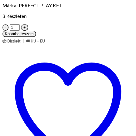
Márka:
PERFECT PLAY KFT.
3 Készleten
Boom
Boom
Kosárba teszem
-
📦 Diszkrét
|
🚚 HU + EU
2
DB
Kapszula
/
Doboz
Mennyiség