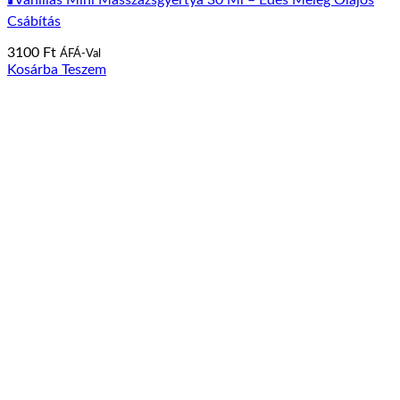
🕯️Vaníliás Mini Masszázsgyertya 30 Ml – Édes Meleg Olajos
Csábítás
3100
Ft
ÁFÁ-Val
Kosárba Teszem