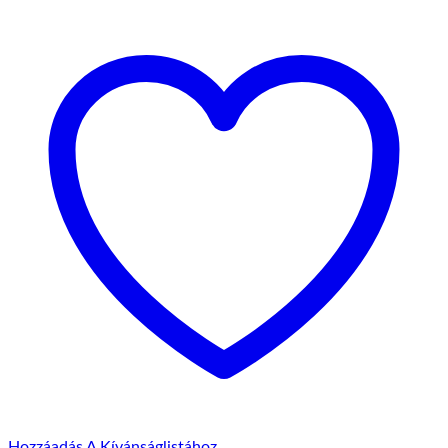
Hozzáadás A Kívánságlistához