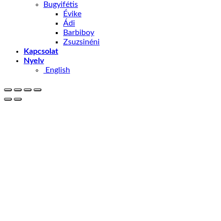
Bugyifétis
Évike
Ádi
Barbiboy
Zsuzsinéni
Kapcsolat
Nyelv
English