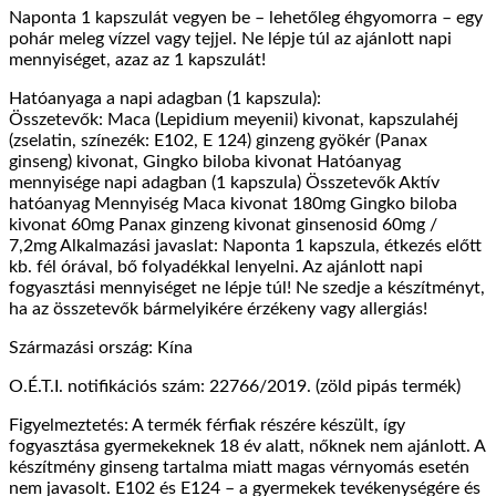
Naponta 1 kapszulát vegyen be – lehetőleg éhgyomorra – egy
pohár meleg vízzel vagy tejjel. Ne lépje túl az ajánlott napi
mennyiséget, azaz az 1 kapszulát!
Hatóanyaga a napi adagban (1 kapszula):
Összetevők: Maca (Lepidium meyenii) kivonat, kapszulahéj
(zselatin, színezék: E102, E 124) ginzeng gyökér (Panax
ginseng) kivonat, Gingko biloba kivonat Hatóanyag
mennyisége napi adagban (1 kapszula) Összetevők Aktív
hatóanyag Mennyiség Maca kivonat 180mg Gingko biloba
kivonat 60mg Panax ginzeng kivonat ginsenosid 60mg /
7,2mg Alkalmazási javaslat: Naponta 1 kapszula, étkezés előtt
kb. fél órával, bő folyadékkal lenyelni. Az ajánlott napi
fogyasztási mennyiséget ne lépje túl! Ne szedje a készítményt,
ha az összetevők bármelyikére érzékeny vagy allergiás!
Származási ország: Kína
O.É.T.I. notifikációs szám: 22766/2019. (zöld pipás termék)
Figyelmeztetés: A termék férfiak részére készült, így
fogyasztása gyermekeknek 18 év alatt, nőknek nem ajánlott. A
készítmény ginseng tartalma miatt magas vérnyomás esetén
nem javasolt. E102 és E124 – a gyermekek tevékenységére és