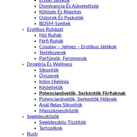
Érzéki Játékok
Dominancia És Alávetettség
Kötözés És Rögzítés
Ostorok És Paskolók
BDSM-Szettek
Erotikus Ruházat
Női Ruhák
Férfi Ruhák
Cosplay – Jelmez – Erotikus Játékok
Testékszerek
Parfümök, Feromonok
Drogéria És Wellness
Síkosítók
Óvszerek
Intim Higiénia
Késleltetők
Potencianövelők, Serkentők Férfiaknak
Potencianövelők, Serkentők Nőknek
Anál Relax Sikosítók
Masszázseszközök
Segédeszközök
Segédeszköz-Tisztítók
Tartozékok
Rush