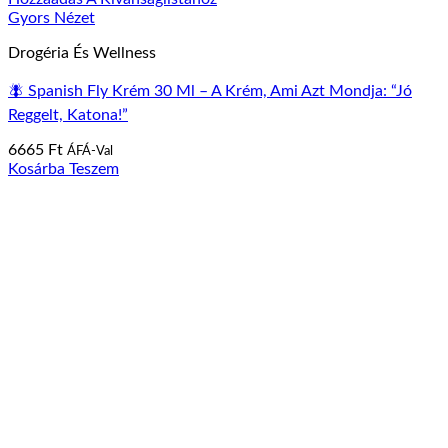
Gyors Nézet
Drogéria És Wellness
🪰 Spanish Fly Krém 30 Ml – A Krém, Ami Azt Mondja: “jó
Reggelt, Katona!”
6665
Ft
ÁFÁ-Val
Kosárba Teszem