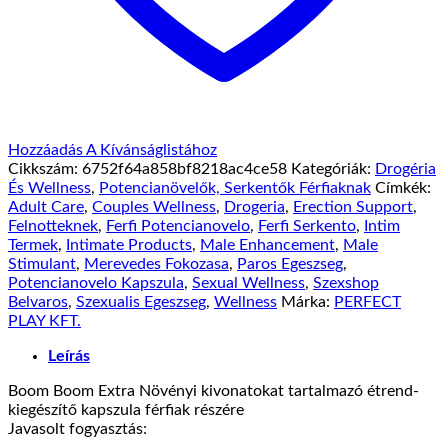
Hozzáadás A Kívánságlistához
Cikkszám:
6752f64a858bf8218ac4ce58
Kategóriák:
Drogéria
És Wellness
,
Potencianövelők, Serkentők Férfiaknak
Címkék:
Adult Care
,
Couples Wellness
,
Drogeria
,
Erection Support
,
Felnotteknek
,
Ferfi Potencianovelo
,
Ferfi Serkento
,
Intim
Termek
,
Intimate Products
,
Male Enhancement
,
Male
Stimulant
,
Merevedes Fokozasa
,
Paros Egeszseg
,
Potencianovelo Kapszula
,
Sexual Wellness
,
Szexshop
Belvaros
,
Szexualis Egeszseg
,
Wellness
Márka:
PERFECT
PLAY KFT.
Leírás
Boom Boom Extra Növényi kivonatokat tartalmazó étrend-
kiegészítő kapszula férfiak részére
Javasolt fogyasztás: