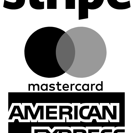
M
A
E