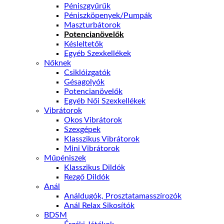
Péniszgyűrűk
Péniszköpenyek/Pumpák
Maszturbátorok
Potencianövelők
Késleltetők
Egyéb Szexkellékek
Nőknek
Csiklóizgatók
Gésagolyók
Potencianövelők
Egyéb Női Szexkellékek
Vibrátorok
Okos Vibrátorok
Szexgépek
Klasszikus Vibrátorok
Mini Vibrátorok
Műpéniszek
Klasszikus Dildók
Rezgő Dildók
Anál
Análdugók, Prosztatamasszírozók
Anál Relax Sikosítók
BDSM