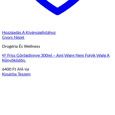
Hozzáadás A Kívánságlistához
Gyors Nézet
Drogéria És Wellness
🍉 Friss Görögdinnye 300ml – Ami Végre Nem Folyik Végig A
Könyöködön.
6400
Ft
ÁFÁ-Val
Kosárba Teszem