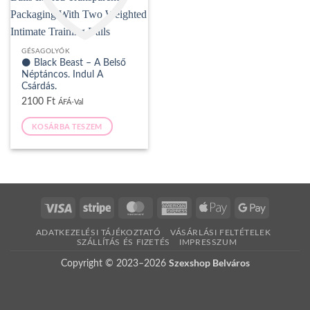
GÉSAGOLYÓK
⚫ Black Beast – A Belső
Hozzáadás A Kívánságlistához
Néptáncos. Indul A
Csárdás.
2100
Ft
ÁFÁ-Val
KOSÁRBA TESZEM
Visa
Csík
MasterCard
American
Apple
Google
Express
Pay
Pay
ADATKEZELÉSI TÁJÉKOZTATÓ
VÁSÁRLÁSI FELTÉTELEK
SZÁLLÍTÁS ÉS FIZETÉS
IMPRESSZUM
Szexshop Belváros
Copyright © 2023–2026